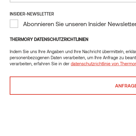
INSIDER-NEWSLETTER
INSIDER-NEWSLETTER
Abonnieren Sie unseren Insider Newslette
Abonnieren Sie unseren Insider Newslette
THERMORY DATENSCHUTZRICHTLINIEN
Indem Sie uns Ihre Angaben und Ihre Nachricht übermitteln, erklär
Indem Sie uns Ihre Angaben und Ihre Nachricht übermitteln, erklär
personenbezogenen Daten verarbeiten, um Ihre Anfrage zu beant
personenbezogenen Daten verarbeiten, um Ihre Anfrage zu beant
verarbeiten, erfahren Sie in der
datenschutzrichtlinie von Thermo
verarbeiten, erfahren Sie in der
datenschutzrichtlinie von Thermo
Wandverkleidung
STS4 Thermo-Espe