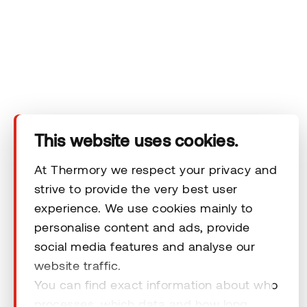
Technischer Bereich
Unsere Kontaktdaten
Rechtliche Hinweise
This website uses cookies.
At Thermory we respect your privacy and
strive to provide the very best user
© 2026 Thermory. All rights reserved.
experience. We use cookies mainly to
personalise content and ads, provide
Rechtliche Hinweise
social media features and analyse our
website traffic.
You can find exact information about who
processes, which data and how long