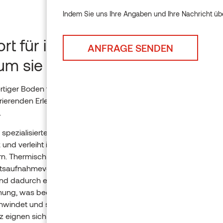
Indem Sie uns Ihre Angaben und Ihre Nachricht übe
Indem Sie uns Ihre Angaben u
rt für ihre Füsse und Schönheit
um sie herum
tiger Boden fühlt sich nicht nur gut an, er macht Ihr Heim zu
irierenden Erlebnis – und unsere Bodenbeläge sind die besten
.
spezialisierter Prozess sorgt für eine gründliche Veredelung v
 und verleiht ihm eine unübertroffene Haltbarkeit und Stabilität,
n. Thermisch behandeltes Holz hat ein geringeres
itsaufnahmevermögen und eine geringere -aufnahmefähigkeit
nd dadurch eine geringere feuchtigkeitsbedingte
ung, was bedeutet, dass das Holz bei variabler Feuchtigkeit
hwindet und sich weniger ausdehnt. Thermory Massivholzböd
z eignen sich aufgrund der hohen Stabilität durch ihre thermis