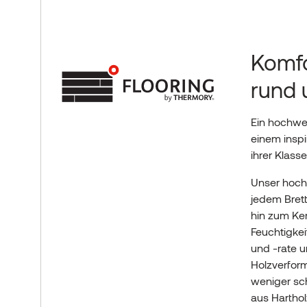
Komfo
rund 
Ein hochwer
einem insp
ihrer Klasse
Unser hoch 
jedem Brett
hin zum Ker
Feuchtigke
und -rate u
Holzverform
weniger sc
aus Harthol