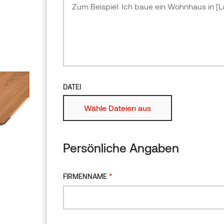
Erle
GRÖSSE
Bitte beschreiben Sie Ihr 
Produktübersicht
Größe auswählen
Zum Designor
hinzufüge
DATEI
DATEI
Wähle Dateien aus
Wähle Dateien
Persönliche Angaben
Persönliche Ang
*
FIRMENNAME
*
FIRMENNAME