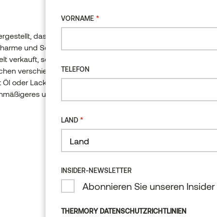
*
VORNAME
gestellt, das auf
*
VORNAME
Charme und Schönheit
t verkauft, sodass
TELEFON
schen verschiedenen
Öl oder Lack ist
TELEFON
ichmäßigeres und
*
LAND
*
LAND
Land
Land
INSIDER-NEWSLETTER
Land
Abonnieren Sie unseren Insider
INSIDER-NEWSLETTER
Abonnieren Sie 
THERMORY DATENSCHUTZRICHTLINIEN