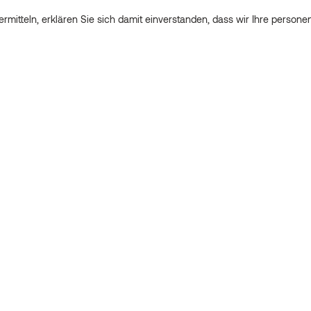
rmitteln, erklären Sie sich damit einverstanden, dass wir Ihre perso
nd Ihre Nachricht übermitteln, erklären Sie sich damit einverstanden
on
 bis
en
che