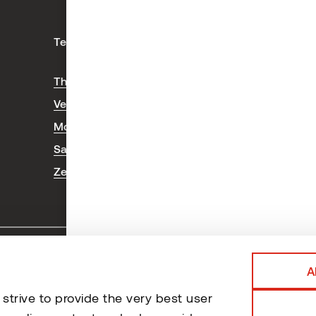
Technischer Bereich
Uns
Thermische Veredlung
Th
Verlegen von Terrassenbelägen
Pro
Montage von Fassaden
Sauna Montage und Wartung
Zertifizierungen und Tests
A
trive to provide the very best user