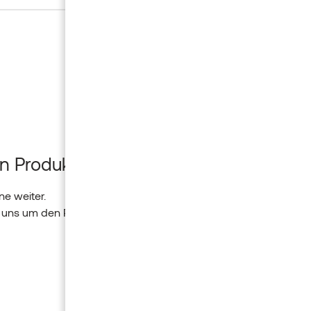
n Produkt?
Insider-New
ne weiter.
Verpassen Sie nich
 uns um den Rest.
Lassen Sie sich ins
Newsletter.
*
ICH BIN...
Wählen