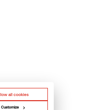
ere Kontaktdaten
Rechtliche Hinweise
ermory Team
Rechtliche Hinweise
duktionsstätten
llow all cookies
Customize