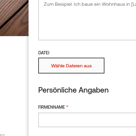
Erle
Bitte beschreiben Sie Ihr 
hinzufüge
Produktübersicht
DATEI
DATEI
Wähle Dateien aus
Wähle Dateien
Persönliche Angaben
Persönliche Ang
*
FIRMENNAME
*
FIRMENNAME
TE