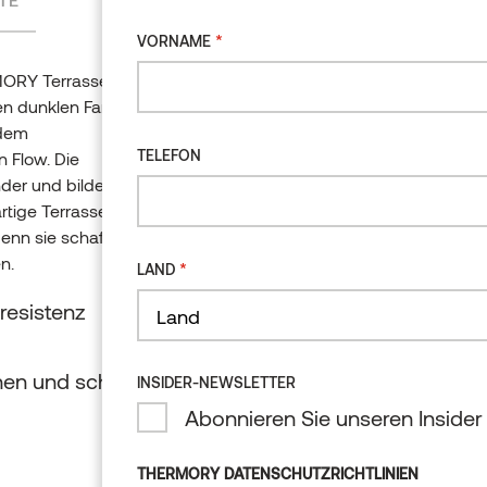
*
VORNAME
RY Terrassendielen
*
VORNAME
ten dunklen Farbton und
 dem
TELEFON
 Flow. Die
der und bilden ein sich
TELEFON
rtige Terrasse. Mit den
denn sie schaffen eine
n.
*
LAND
resistenz
*
LAND
Land
Land
hen und schnellere
INSIDER-NEWSLETTER
Land
Abonnieren Sie unseren Insider
INSIDER-NEWSLETTER
Abonnieren Sie 
THERMORY DATENSCHUTZRICHTLINIEN