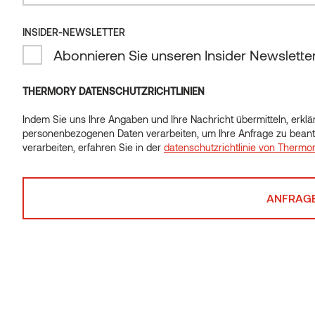
INSIDER-NEWSLETTER
Bodenrost Thermo-
INSIDER-NEWSLETTER
Abonnieren Sie unseren Insider Newslette
Espe
Abonnieren Sie unseren Insider Newslette
THERMORY DATENSCHUTZRICHTLINIEN
Indem Sie uns Ihre Angaben und Ihre Nachricht übermitteln, erklär
Indem Sie uns Ihre Angaben und Ihre Nachricht übermitteln, erklär
personenbezogenen Daten verarbeiten, um Ihre Anfrage zu beant
personenbezogenen Daten verarbeiten, um Ihre Anfrage zu beant
verarbeiten, erfahren Sie in der
datenschutzrichtlinie von Thermo
verarbeiten, erfahren Sie in der
datenschutzrichtlinie von Thermo