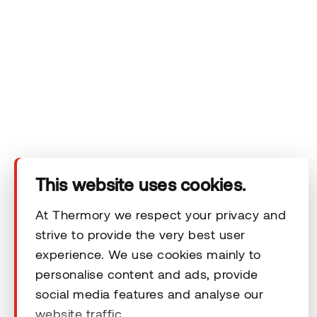
Das Unternehmen
Produkte
Technischer Bereich
This website uses cookies.
Unsere Kontaktdaten
At Thermory we respect your privacy and
strive to provide the very best user
experience. We use cookies mainly to
Rechtliche Hinweise
personalise content and ads, provide
social media features and analyse our
website traffic.