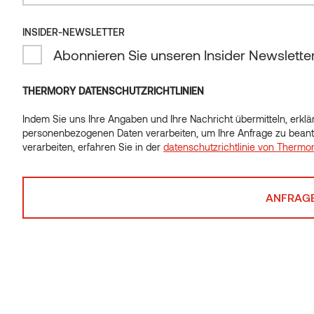
Verkleidungsplatten in der
Innenarchitektur
INSIDER-NEWSLETTER
Abonnieren Sie unseren Insider Newslette
Schnell und einfach
THERMORY DATENSCHUTZRICHTLINIEN
Holz ist ein leicht zu bearbeitendes Material. Vor allem
Indem Sie uns Ihre Angaben und Ihre Nachricht übermitteln, erklär
wenn es thermisch modifiziert ist, ist es leicht und
personenbezogenen Daten verarbeiten, um Ihre Anfrage zu beant
einfach zu montieren – mit verdeckter Befestigung.
verarbeiten, erfahren Sie in der
datenschutzrichtlinie von Thermo
Gut für die Umwelt
Holz hat einen viel kleineren ökologischen Fußabdruck
als beispielsweise Ziegel oder Beton. Und wenn es in
Innenräumen verwendet wird, bietet es viele
gesundheitliche Vorteile für die Menschen, die den
Raum nutzen.