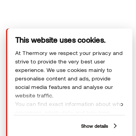
Datenschutzerklärung
von Thermory einsehen.
This website uses cookies.
At Thermory we respect your privacy and
strive to provide the very best user
experience. We use cookies mainly to
Das Unternehmen
personalise content and ads, provide
social media features and analyse our
Produkte
website traffic.
You can find exact information about who
processes, which data and how long
Technischer Bereich
cookies are retained by clicking “Show
Show details
details” and you can find more
Unsere Kontaktdaten