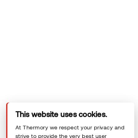
Auf der Suche nach dem
richtigen Produkt?
Wir sind in über 60 Ländern tätig und helfen Ihnen
gerne weiter.
Senden Sie uns einfach eine Nachricht – wir kümmern
uns um den Rest.
Nachricht senden
This website uses cookies.
At Thermory we respect your privacy and
strive to provide the very best user