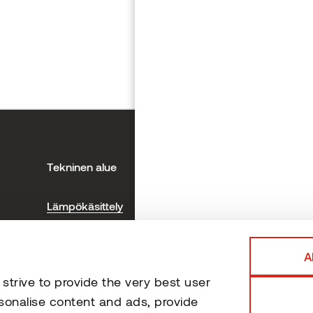
Tekninen alue
Ota
Lämpökäsittely
The
Terassituotteiden asennus
Tuo
Verhoustuotteiden asennus
A
Saunan asennus ja huolto-ohjeet
trive to provide the very best user
Sertifioinnit ja testaus
sonalise content and ads, provide