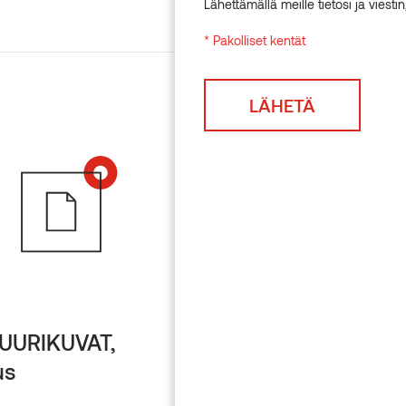
Lähettämällä meille tietosi ja viest
* Pakolliset kentät
UURIKUVAT,
TEKSTUURIKUVAT,
us
Terassit