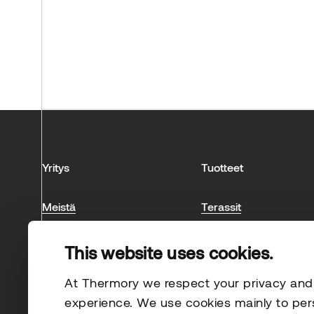
Yritys
Tuotteet
Meistä
Terassit
Thermory Tiimi
Verhous
This website uses cookies.
Jalanjälkemme
Sisätuotteet
Blogi
Saunaratkaisut
At Thermory we respect your privacy and s
Referenssit
experience. We use cookies mainly to per