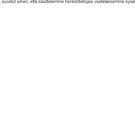
in, suostut siihen, että käsittelemme henkilötietojasi vastataksemme kyse