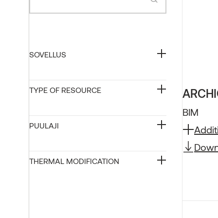
Thermory showroom
Kaikki artikkelit
OTA YHTEYTTÄ
OTA YHTEYTTÄ
SOVELLUS
OTA YHTEYTTÄ
KAIKKI TUOTTEET
TYPE OF RESOURCE
ARCHI
BIM
PUULAJI
Addit
Down
THERMAL MODIFICATION