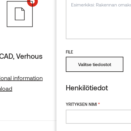
L
Tuotteet
FILE
CAD, Verhous
ARCHICAD, Terassi
Valitse tiedostot
BIM
ional information
Additional informati
Henkilötiedot
load
Download
*
YRITYKSEN NIMI