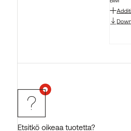
BIM
Addit
Down
Etsitkö oikeaa tuotetta?