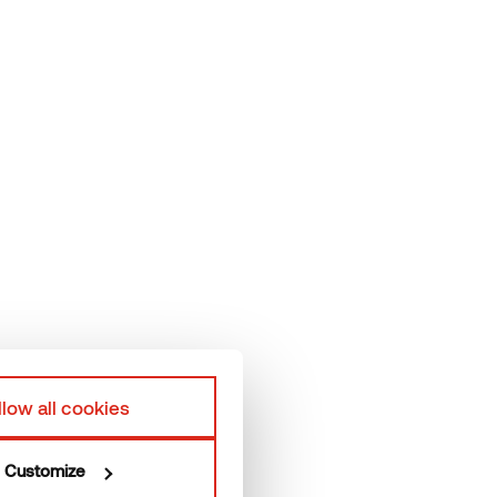
 yhteyttä
Vastuuvapauslausekkeet
rmory Tiimi
Tietosuojakäytäntö
tantoyksiköt
llow all cookies
Customize