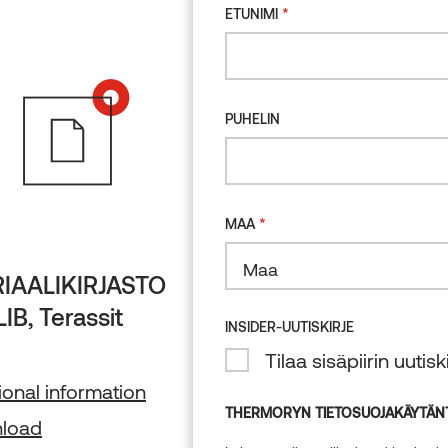
*
ETUNIMI
PUHELIN
*
MAA
IAALIKIRJASTO
REVIT, Verhous
Maa
IB, Terassit
BIM
INSIDER-UUTISKIRJE
Additional informati
Tilaa sisäpiirin uuti
ional information
Download
THERMORYN TIETOSUOJAKÄYTÄN
load