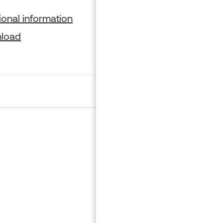
BIM
ional information
Additional informati
load
Download
Insider-uutis