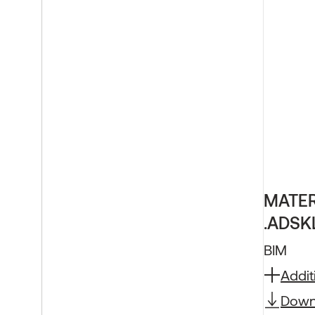
MATER
.ADSKL
BIM
Addit
Down