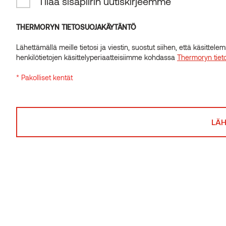
Tilaa sisäpiirin uutiskirjeemme
THERMORYN TIETOSUOJAKÄYTÄNTÖ
Lähettämällä meille tietosi ja viestin, suostut siihen, että käsitte
henkilötietojen käsittelyperiaatteisiimme kohdassa
Thermoryn tiet
* Pakolliset kentät