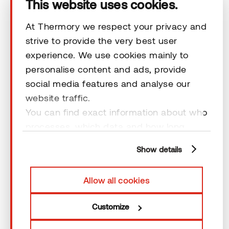
This website uses cookies.
At Thermory we respect your privacy and
Vastuuvapauslausekkeet
strive to provide the very best user
experience. We use cookies mainly to
personalise content and ads, provide
social media features and analyse our
website traffic.
© 2026 Thermory. All rights reserved.
You can find exact information about who
Vastuuvapauslausekkeet
processes, which data and how long
cookies are retained by clicking “Show
Show details
details” and you can find more
information from our
Privacy Policy
. You
Allow all cookies
can consent to usage of cookies by
clicking “OK” or by making a selection
Customize
below. In case you don’t allow cookies,
we will only use necessary cookies for