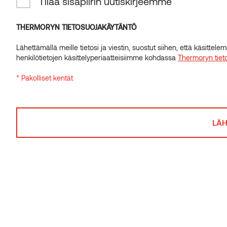
Tilaa sisäpiirin uutiskirjeemme
Liittyvät tuotteet
INSIDER-UUTISKIRJE
Tilaa sisäpiirin uutiskirjeemme
THERMORYN TIETOSUOJAKÄYTÄNTÖ
Lähettämällä meille tietosi ja viestin, suostut siihen, että käsitte
THERMORYN TIETOSUOJAKÄYTÄNTÖ
henkilötietojen käsittelyperiaatteisiimme kohdassa
Thermoryn tiet
Lähettämällä meille tietosi ja viestin, suostut siihen, että käsitte
* Pakolliset kentät
henkilötietojen käsittelyperiaatteisiimme kohdassa
Thermoryn tiet
* Pakolliset kentät
Lista SI leppä
Laudelauta S