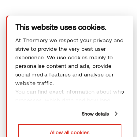
Tuotteet
Tekninen alue
This website uses cookies.
Ota yhteyttä
At Thermory we respect your privacy and
strive to provide the very best user
experience. We use cookies mainly to
Vastuuvapauslausekkeet
personalise content and ads, provide
social media features and analyse our
website traffic.
You can find exact information about who
processes, which data and how long
© 2026 Thermory. All rights reserved.
cookies are retained by clicking “Show
Vastuuvapauslausekkeet
Show details
details” and you can find more
information from our
Privacy Policy
. You
Allow all cookies
can consent to usage of cookies by