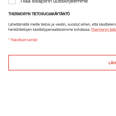
Tilaa sisäpiirin uutiskirjeemme
INSIDER-UUTISKIRJE
Tilaa sisäpiirin uutiskirjeemme
THERMORYN TIETOSUOJAKÄYTÄNTÖ
Käsikaide
Ritilämatto
lämpöhaapa
lämpöhaapa
Lähettämällä meille tietosi ja viestin, suostut siihen, että käsitte
THERMORYN TIETOSUOJAKÄYTÄNTÖ
henkilötietojen käsittelyperiaatteisiimme kohdassa
Thermoryn tiet
Lähettämällä meille tietosi ja viestin, suostut siihen, että käsitte
* Pakolliset kentät
henkilötietojen käsittelyperiaatteisiimme kohdassa
Thermoryn tiet
* Pakolliset kentät