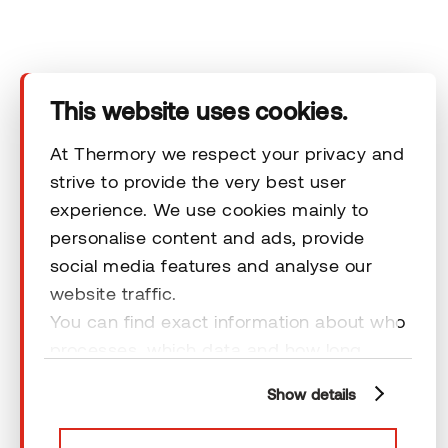
Tuotteet
Tekninen alue
This website uses cookies.
Ota yhteyttä
At Thermory we respect your privacy and
strive to provide the very best user
experience. We use cookies mainly to
Vastuuvapauslausekkeet
personalise content and ads, provide
social media features and analyse our
website traffic.
You can find exact information about who
processes, which data and how long
© 2026 Thermory. All rights reserved.
cookies are retained by clicking “Show
Vastuuvapauslausekkeet
Show details
details” and you can find more
information from our
Privacy Policy
. You