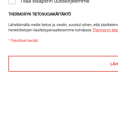
Tilaa sisäpiirin uutiskirjeemme
INSIDER-UUTISKIRJE
Tilaa sisäpiirin uutiskirjeemme
THERMORYN TIETOSUOJAKÄYTÄNTÖ
Käsikaide
Ritilämatto
lämpöhaapa
lämpöhaapa
Lähettämällä meille tietosi ja viestin, suostut siihen, että käsitte
THERMORYN TIETOSUOJAKÄYTÄNTÖ
henkilötietojen käsittelyperiaatteisiimme kohdassa
Thermoryn tiet
Lähettämällä meille tietosi ja viestin, suostut siihen, että käsitte
* Pakolliset kentät
henkilötietojen käsittelyperiaatteisiimme kohdassa
Thermoryn tiet
* Pakolliset kentät