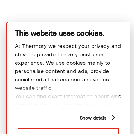
Tuotteet
Tekninen alue
This website uses cookies.
Ota yhteyttä
At Thermory we respect your privacy and
strive to provide the very best user
experience. We use cookies mainly to
Vastuuvapauslausekkeet
personalise content and ads, provide
social media features and analyse our
website traffic.
You can find exact information about who
processes, which data and how long
© 2026 Thermory. All rights reserved.
cookies are retained by clicking “Show
Vastuuvapauslausekkeet
Show details
details” and you can find more
information from our
Privacy Policy
. You