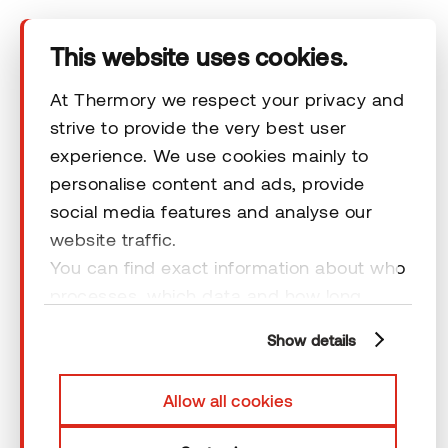
Vastuuvapauslausekkeet
This website uses cookies.
At Thermory we respect your privacy and
strive to provide the very best user
© 2026 Thermory. All rights reserved.
experience. We use cookies mainly to
personalise content and ads, provide
Vastuuvapauslausekkeet
social media features and analyse our
website traffic.
You can find exact information about who
processes, which data and how long
cookies are retained by clicking “Show
Show details
details” and you can find more
information from our
Privacy Policy
. You
Allow all cookies
can consent to usage of cookies by
clicking “OK” or by making a selection