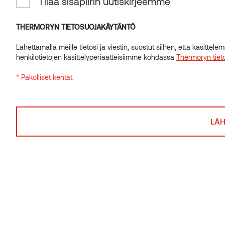
Tilaa sisäpiirin uutiskirjeemme
ikääntyessä kauniisti.
INSIDER-UUTISKIRJE
Tilaa sisäpiirin uutiskirjeemme
THERMORYN TIETOSUOJAKÄYTÄNTÖ
Lähettämällä meille tietosi ja viestin, suostut siihen, että käsitte
THERMORYN TIETOSUOJAKÄYTÄNTÖ
henkilötietojen käsittelyperiaatteisiimme kohdassa
Thermoryn tiet
Lähettämällä meille tietosi ja viestin, suostut siihen, että käsitte
* Pakolliset kentät
henkilötietojen käsittelyperiaatteisiimme kohdassa
Thermoryn tiet
* Pakolliset kentät
Samanlaisia tuotteita