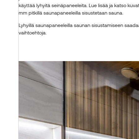
Thermory showroom
käyttää lyhyitä seinäpaneeleita. Lue lisää ja katso kuv
Kaikki artikkelit
OTA YHTEYTTÄ
mm pitkillä saunapaneeleilla sisustetaan sauna.
Lyhyillä saunapaneeleilla saunan sisustamiseen saa
vaihtoehtoja.
OTA YHTEYTTÄ
OTA YHTEYTTÄ
KAIKKI TUOTTEET