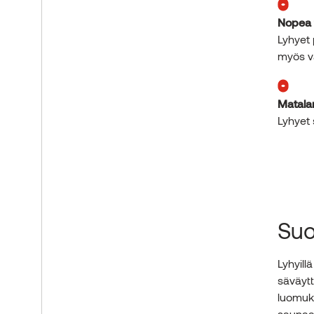
Nopea 
Lyhyet 
myös v
Matala
Lyhyet 
Suor
Lyhyill
säväytt
luomuks
saunaan