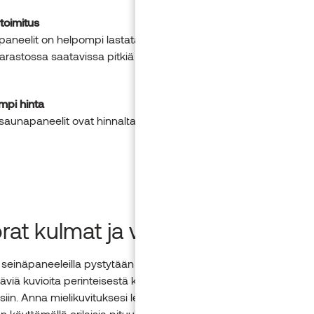
toimitus
paneelit on helpompi lastata ja toimittaa kuin pitkät puulaudat. 
arastossa saatavissa pitkiä mittoja todennäköisemmin.
mpi hinta
saunapaneelit ovat hinnaltaan edullisempia kuin pitkä puutavar
at kulmat ja viistot linjat
ä seinäpaneeleilla pystytään luomaan monia ainutlaatuisia ja
äviä kuvioita perinteisestä kalanruotokuviosta rajoja rikkoviin
iin. Anna mielikuvituksesi lentää! Voit luoda yksilöllisen ilmeen
 käyttämällä erilaisia pituuksia, sävyjä ja kulmia.