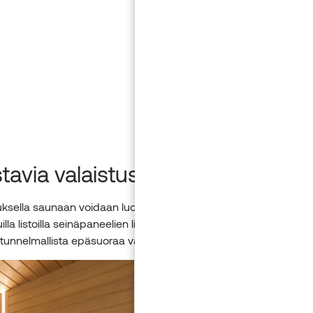
stavia valaistusratkaisuja
uksella saunaan voidaan luoda erilaisia tunnelmia. Kätkemällä va
illa listoilla seinäpaneelien liitoksiin tai ulkonevaan jalkalistaan
tunnelmallista epäsuoraa valoa saunahetkiin.