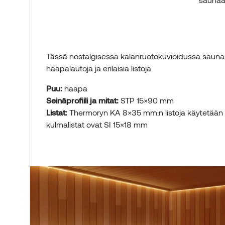
Tässä nostalgisessa kalanruotokuvioidussa saunas
haapalautoja ja erilaisia listoja.
Puu:
haapa
Seinäprofiili ja mitat:
STP 15×90 mm
Listat:
Thermoryn KA 8×35 mm:n listoja käytetään se
kulmalistat ovat SI 15×18 mm