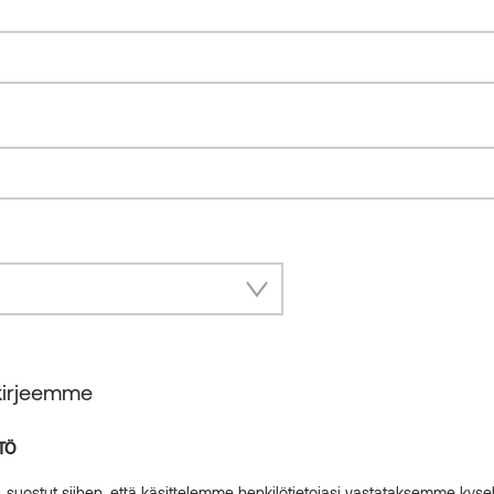
skirjeemme
TÖ
in, suostut siihen, että käsittelemme henkilötietojasi vastataksemme kyse