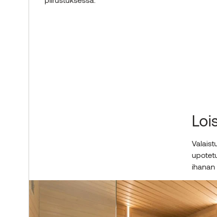
Loi
Valaist
upotetu
ihanan 