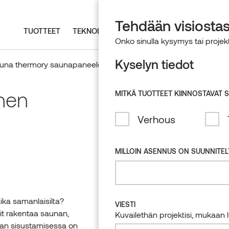
ARKKITEHDEILLE
TULE KUMPPA
Tehdään visiostasi
TUOTTEET
TEKNOLOGIA JA KESTÄVYYS
REFERENSSI
Onko sinulla kysymys tai projek
Kyselyn tiedot
auna thermory saunapaneeleilla
LÖYTÄÄ
OPPAAT J
TUTUSTU U
TUTUSTU T
INSIDER-U
Täältä löydä
Tartu tilai
inen
Puulajit
Upeaa pih
Jälleenmyy
MITKÄ TUOTTEET KIINNOSTAVAT S
säännöllise
Sauna järv
Jakelijan 
Saarni
Verhous
Rakveren v
Lämmin mi
KAT
Mänty
TIL
Kuusi
SAUNAT
KESTÄVYYS
THERMORY-RYHMÄN
MILLOIN ASENNUS ON SUUNNITEL
BRÄNDIT
Radiata m
Seinäpaneelit ja
Jalanjälkemme
laudelaudat
Thermory
Tammi
EU:n metsäkatoasetus
Valmiit saunaelementit
(EUDR)
Auroom
Magnolia
ika samanlaisilta?
VIESTI
Saunaovet ja sisäikkunat
Siparila
it rakentaa saunan,
Haapa
Kuvailethän projektisi, mukaan lu
unan sisustamisessa on