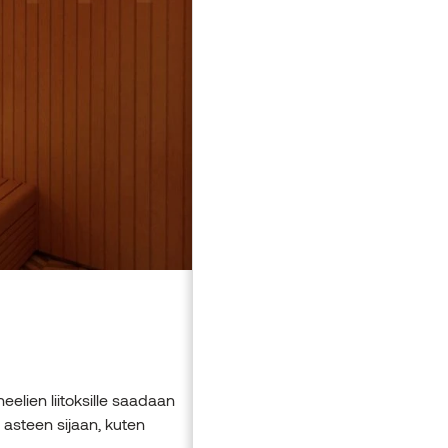
Saunan seinissä on käytetty tyyl
Kuvasta näkyy, että vaaleampi m
Alempaa kuvagalleriasta näet 
enemmän?
Puu:
haapa ja lämpökäsitelty 
Seinäprofiili ja mitat:
STP 15×9
eelien liitoksille saadaan
asteen sijaan, kuten