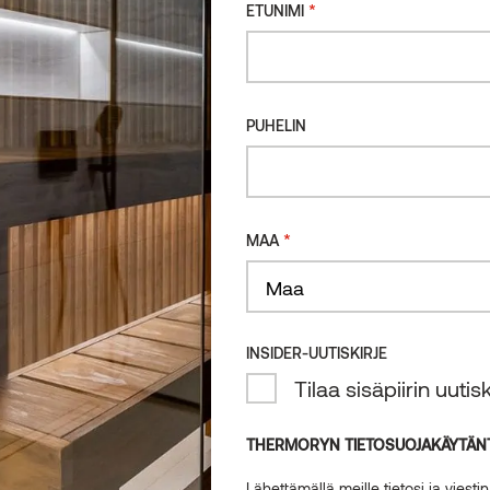
*
ETUNIMI
PUHELIN
*
MAA
Maa
INSIDER-UUTISKIRJE
Tilaa sisäpiirin uuti
THERMORYN TIETOSUOJAKÄYTÄN
Lähettämällä meille tietosi ja viest