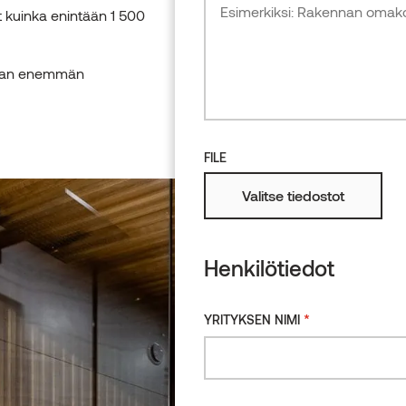
Leppä
Tuotteet
at kuinka enintään 1 500
daan enemmän
FILE
Valitse tiedostot
Henkilötiedot
*
YRITYKSEN NIMI