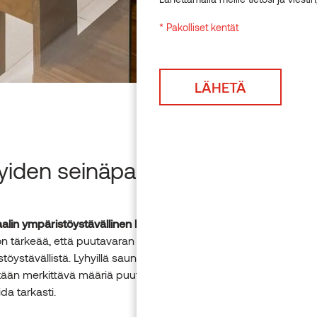
* Pakolliset kentät
yiden seinäpaneelien edut
aalin ympäristöystävällinen hyödyntäminen
 on tärkeää, että puutavaran käyttö rakentamisessa on mahdoll
töystävällistä. Lyhyillä saunapaneeleilla rakennetaan viihtyisä s
tään merkittävä määriä puuta, koska saunapaneelien menekki 
da tarkasti.