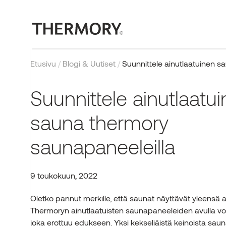
Etusivu
/
Blogi & Uutiset
/
Suunnittele ainutlaatuinen s
Suunnittele ainutlaatu
sauna thermory
saunapaneeleilla
ULKOTUOTTEET
MEIDÄN TEKNOLOGIA
PROJEKTIT
BLOGI
YRITYS
SISÄTUOTTEET
SERTIFIOINNIT
INSPIRAATIO
HANKKEET
Verhous
Lämpökäsittely
Valmistunut työ
Ulkotuotteet
Meistä
Seinäpaneelit
Laatu, sertifioinnit ja
Galleria
EU-hankkeet
testaus
9 toukokuun, 2022
Terassit
Palosuojattu puu
Sisätuotteet
Miksi Thermory?
Lattiat
Tolpat ja palkit
UUK
Saunat
Thermory tiimi
Oletko pannut merkille, että saunat näyttävät yleensä a
Tuotteet
Thermoryn ainutlaatuisten saunapaneeleiden avulla vo
OTA YHTEYTTÄ
Yritysuutisia
Tehtaat
joka erottuu edukseen. Yksi kekseliäistä keinoista sa
Tuotteet