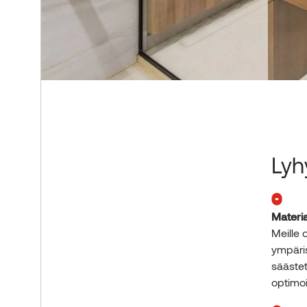
Lyh
Materi
Meille
ympäris
sääste
optimoi