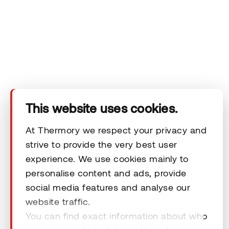
Lähetä viesti
Insider-uutiskirje
This website uses cookies.
Tartu tilaisuuteen ja saa inspiroivia vinkkejä ja käytännön
At Thermory we respect your privacy and
neuvoja säännöllisesti. Tilaa sisäpiirin uutiskirjeemme ja
strive to provide the very best user
inspiroidu.
experience. We use cookies mainly to
personalise content and ads, provide
*
OLEN...
social media features and analyse our
website traffic.
Valita
You can find exact information about who