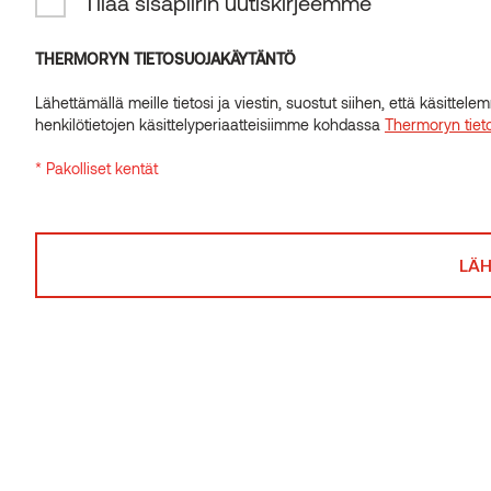
Tilaa sisäpiirin uutiskirjeemme
THERMORYN TIETOSUOJAKÄYTÄNTÖ
Lähettämällä meille tietosi ja viestin, suostut siihen, että käsitte
henkilötietojen käsittelyperiaatteisiimme kohdassa
Thermoryn tiet
Oksaton verhous, jonka
* Pakolliset kentät
kestävyysluokka on korkein
mahdollinen