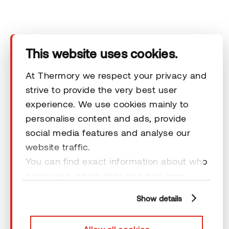
Vastuuvapauslausekkeet
This website uses cookies.
At Thermory we respect your privacy and
strive to provide the very best user
© 2026 Thermory. All rights reserved.
experience. We use cookies mainly to
personalise content and ads, provide
Vastuuvapauslausekkeet
social media features and analyse our
website traffic.
You can find exact information about who
processes, which data and how long
cookies are retained by clicking “Show
Show details
details” and you can find more
information from our
Privacy Policy
. You