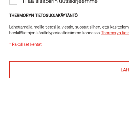
Tilaa sisäpiirin uutiskirjeemme
INSIDER-UUTISKIRJE
Tilaa sisäpiirin uutiskirjeemme
THERMORYN TIETOSUOJAKÄYTÄNTÖ
Lähettämällä meille tietosi ja viestin, suostut siihen, että käsitte
THERMORYN TIETOSUOJAKÄYTÄNTÖ
henkilötietojen käsittelyperiaatteisiimme kohdassa
Thermoryn tiet
Lähettämällä meille tietosi ja viestin, suostut siihen, että käsitte
* Pakolliset kentät
henkilötietojen käsittelyperiaatteisiimme kohdassa
Thermoryn tiet
* Pakolliset kentät