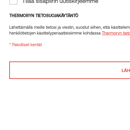
Tilaa sisäpiirin uutiskirjeemme
INSIDER-UUTISKIRJE
Tilaa sisäpiirin uutiskirjeemme
THERMORYN TIETOSUOJAKÄYTÄNTÖ
Lähettämällä meille tietosi ja viestin, suostut siihen, että käsitte
THERMORYN TIETOSUOJAKÄYTÄNTÖ
henkilötietojen käsittelyperiaatteisiimme kohdassa
Thermoryn tiet
Lähettämällä meille tietosi ja viestin, suostut siihen, että käsitte
* Pakolliset kentät
henkilötietojen käsittelyperiaatteisiimme kohdassa
Thermoryn tiet
* Pakolliset kentät