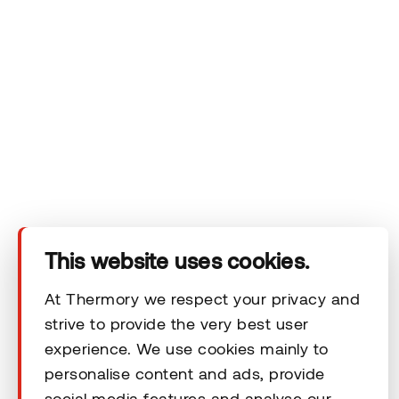
Tuotteet
Tekninen alue
Ota yhteyttä
Vastuuvapauslausekkeet
This website uses cookies.
At Thermory we respect your privacy and
strive to provide the very best user
© 2026 Thermory. All rights reserved.
experience. We use cookies mainly to
personalise content and ads, provide
Vastuuvapauslausekkeet
social media features and analyse our