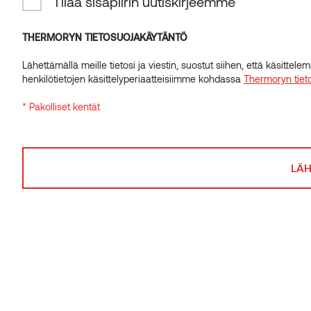
Tilaa sisäpiirin uutiskirjeemme
INSIDER-UUTISKIRJE
Tilaa sisäpiirin uutiskirjeemme
THERMORYN TIETOSUOJAKÄYTÄNTÖ
Samanlaisia tuotteita
Lähettämällä meille tietosi ja viestin, suostut siihen, että käsitte
THERMORYN TIETOSUOJAKÄYTÄNTÖ
henkilötietojen käsittelyperiaatteisiimme kohdassa
Thermoryn tiet
Lähettämällä meille tietosi ja viestin, suostut siihen, että käsitte
* Pakolliset kentät
henkilötietojen käsittelyperiaatteisiimme kohdassa
Thermoryn tiet
* Pakolliset kentät
Benchmark
lämpösaarni C6