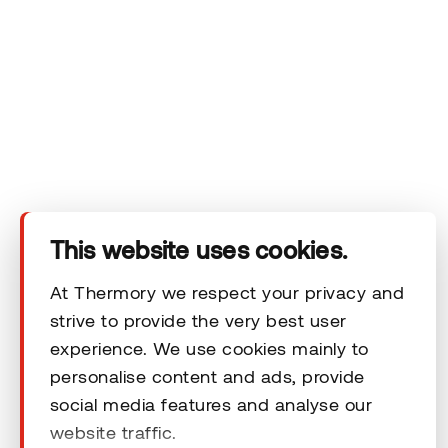
Yritys
Tuotteet
Tekninen alue
Ota yhteyttä
This website uses cookies.
At Thermory we respect your privacy and
Vastuuvapauslausekkeet
strive to provide the very best user
experience. We use cookies mainly to
personalise content and ads, provide
social media features and analyse our
website traffic.
© 2026 Thermory. All rights reserved.