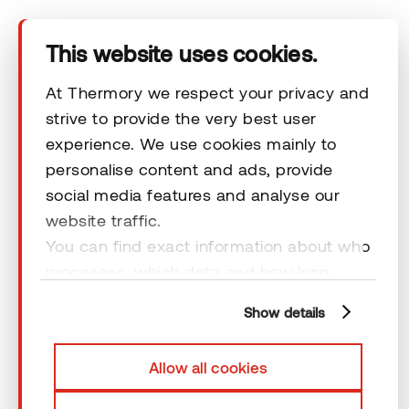
Tekninen alue
This website uses cookies.
Ota yhteyttä
At Thermory we respect your privacy and
strive to provide the very best user
experience. We use cookies mainly to
Vastuuvapauslausekkeet
personalise content and ads, provide
social media features and analyse our
website traffic.
You can find exact information about who
processes, which data and how long
© 2026 Thermory. All rights reserved.
cookies are retained by clicking “Show
Vastuuvapauslausekkeet
Show details
details” and you can find more
information from our
Privacy Policy
. You
Allow all cookies
can consent to usage of cookies by
clicking “OK” or by making a selection