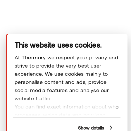
Yritys
Tuotteet
Tekninen alue
This website uses cookies.
Ota yhteyttä
At Thermory we respect your privacy and
strive to provide the very best user
experience. We use cookies mainly to
Vastuuvapauslausekkeet
personalise content and ads, provide
social media features and analyse our
website traffic.
You can find exact information about who
processes, which data and how long
© 2026 Thermory. All rights reserved.
cookies are retained by clicking “Show
Vastuuvapauslausekkeet
Show details
details” and you can find more