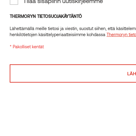
Tilaa sisäpiirin uutiskirjeemme
THERMORYN TIETOSUOJAKÄYTÄNTÖ
Lähettämällä meille tietosi ja viestin, suostut siihen, että käsitte
henkilötietojen käsittelyperiaatteisiimme kohdassa
Thermoryn tiet
* Pakolliset kentät