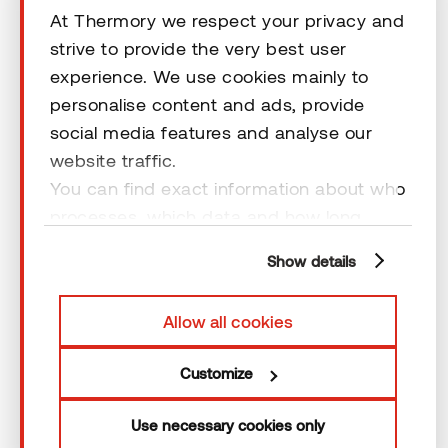
At Thermory we respect your privacy and
strive to provide the very best user
experience. We use cookies mainly to
personalise content and ads, provide
Ieškote tinkamo produkto?
social media features and analyse our
website traffic.
Veikiame daugiau nei 60 šalių ir mielai padėsime.
You can find exact information about who
Tiesiog parašykite mums žinutę — viskuo pasirūpinsime.
processes, which data and how long
cookies are retained by clicking “Show
Show details
Siųsti žinutę
details” and you can find more
information from our
Privacy Policy
. You
Allow all cookies
can consent to usage of cookies by
clicking “OK” or by making a selection
Customize
below. In case you don’t allow cookies,
we will only use necessary cookies for
Use necessary cookies only
webpage functioning – other type of