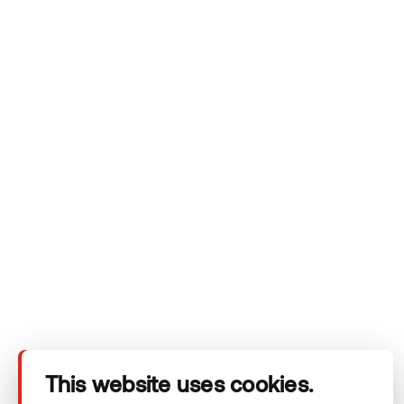
„Thermory“ gaminius
Kartą pasinaudoję „Thermory“ gaminiais, į medieną
daugiau niekada nebežiūrėsite taip, kaip anksčiau.
„Thermory“ nustato grožio ir ilgaamžiškumo standartus
terasinėms lentoms, dailylentėms, verandų grindų
dangoms ar bet kam kitam, kam naudojate medieną.
Siųsti užklausą
This website uses cookies.