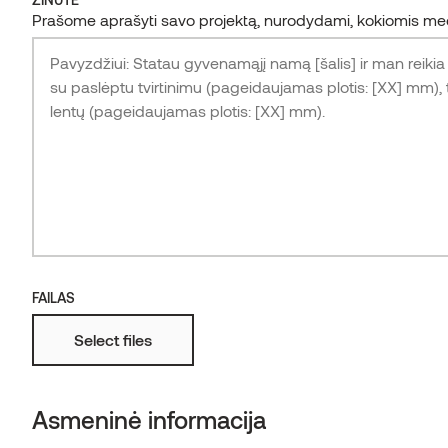
reikia, kad sukurtume „Thermory“ termomedieną, kuri
Prašome aprašyti savo projektą, nurodydami, kokiomis medži
nustato atsparumo puvimui ir ilgaamžiškumo kartelę.
FAILAS
Select files
GERAS PATVARUMAS
Asmeninė informacija