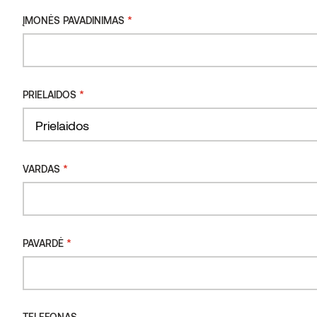
*
ĮMONĖS PAVADINIMAS
STABILUMAS
*
PRIELAIDOS
GERESNĖS IZOLIACINĖS SAVYBĖS
*
VARDAS
TVARUMAS
*
PAVARDĖ
LENGVESNĖ MEDŽIAGA
TELEFONAS