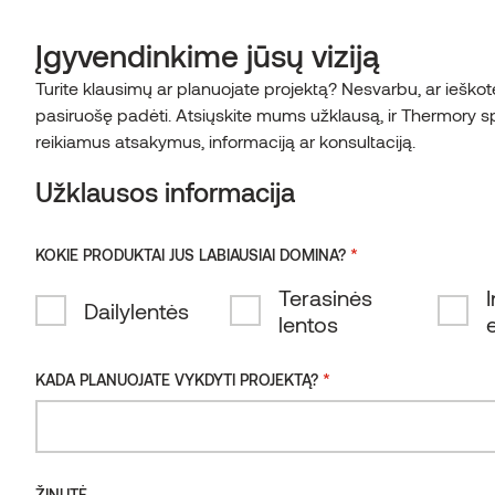
0
LT
Įgyvendinkime jūsų viziją
PRADŽIA
Turite klausimų ar planuojate projektą? Nesvarbu, ar ieško
Pradžia
/
Terminis modifikavimas
Español
Clear
pasiruošę padėti. Atsiųskite mums užklausą, ir Thermory s
search
English
NUORODOS
reikiamus atsakymus, informaciją ar konsultaciją.
Irish
Užklausos informacija
TECHNOLOGIJOS
Eesti
TECHNOLOGIJOS
Latviešu
KONTAKTAI
*
KOKIE PRODUKTAI JUS LABIAUSIAI DOMINA?
NATŪRALIAI
Suomi
Dokumentai
Terasinės
I
Dailylentės
Deutsch
PAGERINAME MEDIENĄ,
Sertifikatai ir bandymai
lentos
Lietuviškai
NAUDODAMI TIK ŠILUMĄ
Terminis modifikavimas
*
KADA PLANUOJATE VYKDYTI PROJEKTĄ?
IR GARUS
DUK
Mūsų medieną tyrinėjantys mokslininkai ir itin aukšti
medienos įsigijimo standartai yra viskas, ko mums
ŽINUTĖ