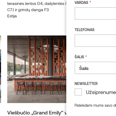
*
VARDAS
terasinės lentos D4, dailylentės C4J, sienų dailylentės
C7J ir grindų danga F3
Estija
TELEFONAS
*
ŠALIS
Country
NEWSLETTER
Užsiprenumeru
Pateikdami mums savo duo
Viešbučio „Grand Emily“ vestibiulis ir