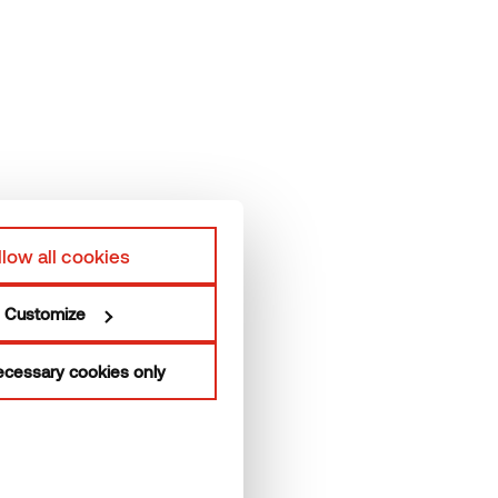
sutikimą, kad mano asmens duomenys būtų
ekiant gauti „Thermory“ naujienlaiškį.
ta processing principles in Thermory's
privacy policy.
llow all cookies
Customize
cessary cookies only