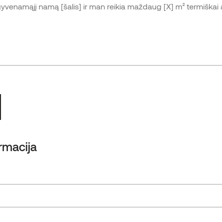
rmacija
„Powerhouse Telemark“
„THERMORY BENCHMARK THERMO-PINE“