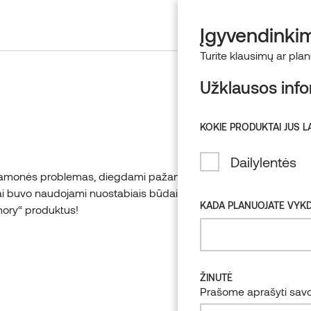
PRADŽIA
NUORODO
Įgyvendinkim
Turite klausimų ar pla
Užklausos info
KOKIE PRODUKTAI JUS L
Dailylentės
pramonės problemas, diegdami pažangias naujoves
i buvo naudojami nuostabiais būdais – įsitikinkite
KADA PLANUOJATE VYKD
rmory“ produktus!
ŽINUTĖ
Prašome aprašyti savo 