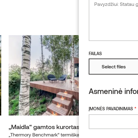
FAILAS
Select files
Asmeninė info
*
ĮMONĖS PAVADINIMAS
„Maidla“ gamtos kurortas
„Thermory Benchmark“ termiškai apdorotų uosių