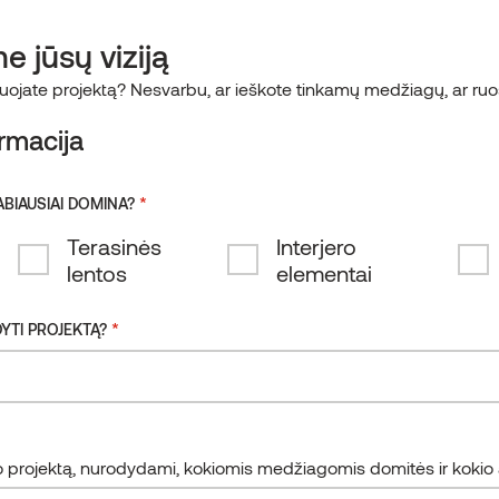
0
LT
S
TECHNOLOGIJOS
KONTAKTAI
e jūsų viziją
nuojate projektą? Nesvarbu, ar ieškote tinkamų medžiagų, ar ruo
Eesti
Clear
rmacija
search
Suomi
Lietuviškai
*
ABIAUSIAI DOMINA?
Deutsch
Terasinės
Interjero
Español
lentos
elementai
English
*
YTI PROJEKTĄ?
Irish
Latviešu
projektą, nurodydami, kokiomis medžiagomis domitės ir kokio ap