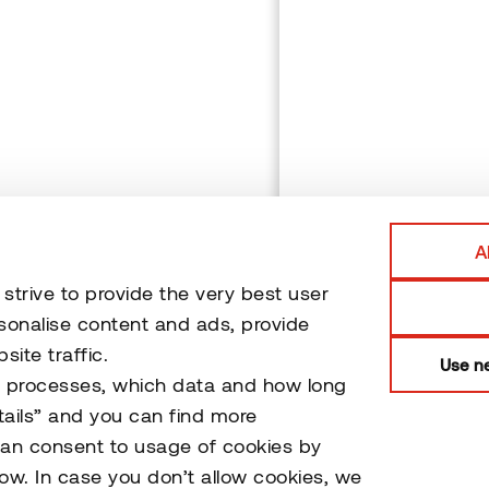
*
CONSENT
Ma suteikiu 
apdorojami si
You can review our da
A
trive to provide the very best user
sonalise content and ads, provide
ite traffic.
Use ne
o processes, which data and how long
tails” and you can find more
can consent to usage of cookies by
low. In case you don’t allow cookies, we