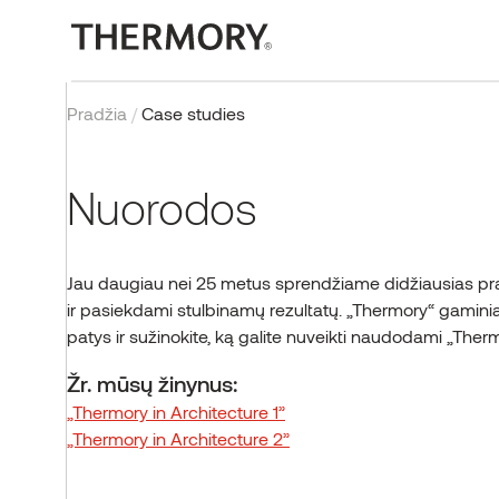
Pradžia
/
Case studies
TECHNOLOGIJOS
Nuorodos
Dokumentai
Sertifikatai ir bandymai
Terminis modifikavimas
Jau daugiau nei 25 metus sprendžiame didžiausias 
ir pasiekdami stulbinamų rezultatų. „Thermory“ gaminia
DUK
patys ir sužinokite, ką galite nuveikti naudodami „The
Žr. mūsų žinynus:
„Thermory in Architecture 1”
„Thermory in Architecture 2”