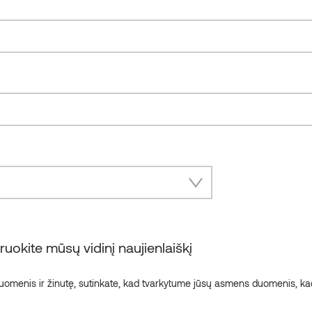
DAILYLENTĖS C4
NORVEGIJA
okite mūsų vidinį naujienlaiškį
menis ir žinutę, sutinkate, kad tvarkytume jūsų asmens duomenis, kad
„Japandi“ stiliaus įkvėptas vieno aukšto